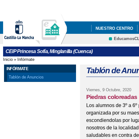
Pa
co
pri
NUESTRO CENTRO
EducamosC
#NOPASESPALABRA 8
CEIP Princesa Sofía, Minglanilla (Cuenca)
GANADORES CONCUR
Inicio
»
Infórmate
Se encuentra usted aquí
PROGRAMA RADIO ESP
Tablón de Anu
INFÓRMATE
Tablón de Anuncios
Viernes, 9 Octubre, 2020
Piedras coloreadas
Los alumnos de 3º a 6º 
organizada por su maestr
escondiendolas por luga
nosotros de la localidad
saludables en contra de